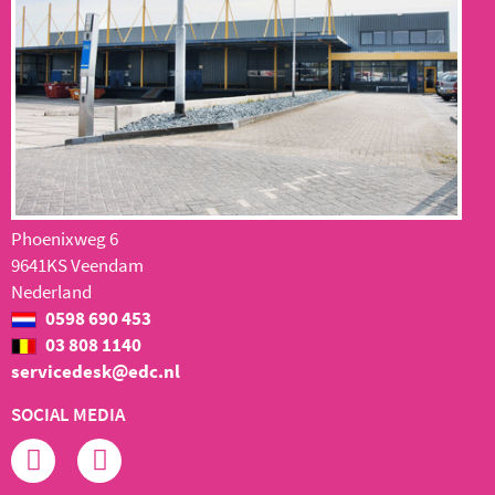
Phoenixweg 6
9641KS Veendam
Nederland
0598 690 453
03 808 1140
servicedesk@edc.nl
SOCIAL MEDIA