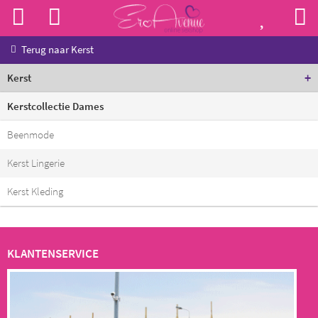
Terug naar
Kerst
+
Kerst
Kerstcollectie Dames
Beenmode
Kerst Lingerie
Kerst Kleding
KLANTENSERVICE