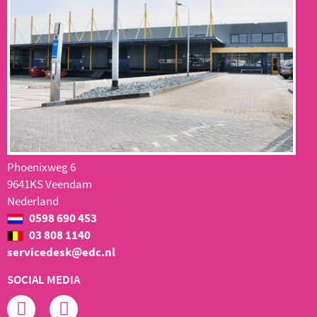
Phoenixweg 6
9641KS Veendam
Nederland
0598 690 453
03 808 1140
servicedesk@edc.nl
SOCIAL MEDIA