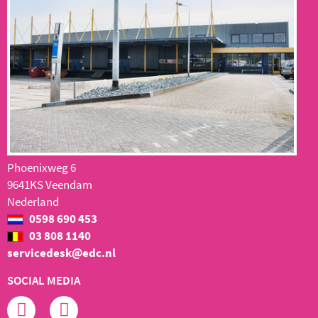
Phoenixweg 6
9641KS Veendam
Nederland
0598 690 453
03 808 1140
servicedesk@edc.nl
SOCIAL MEDIA