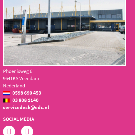
Phoenixweg 6
9641KS Veendam
Nederland
0598 690 453
03 808 1140
servicedesk@edc.nl
SOCIAL MEDIA