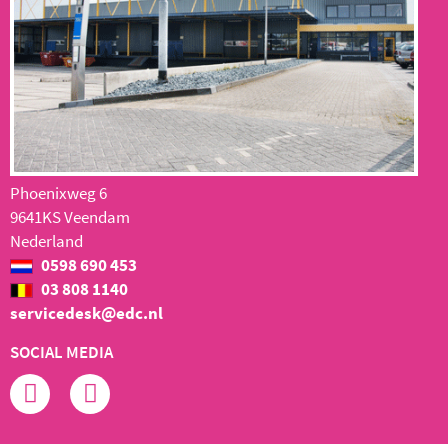
Phoenixweg 6
9641KS Veendam
Nederland
0598 690 453
03 808 1140
servicedesk@edc.nl
SOCIAL MEDIA