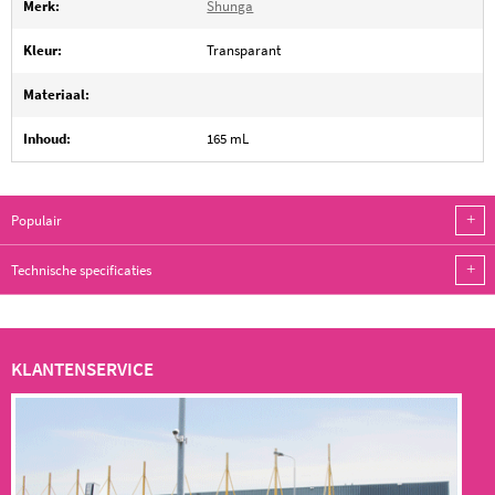
Merk:
Shunga
Kleur:
Transparant
Materiaal:
Inhoud:
165 mL
+
Populair
+
Technische specificaties
KLANTENSERVICE