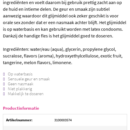
ingrediënten en voelt daarom bij gebruik prettig zacht aan op
de huid en intieme delen. De geur en smaak zijn subtiel
aanwezig waardoor dit glijmiddel ook zeker geschikt is voor
orale sex zonder dat er een nasmaak achter blijft. Het glijmiddel
is op waterbasis en kan gebruikt worden met latex condooms.
Dankzij de handige fles is het glijmiddel goed te doseren.
Ingrediënten: water/eau (aqua), glycerin, propylene glycol,
sucralose, flavors (aroma), hydroxyethylcellulose, exotic fruit,
tangerine, melon flavors, limonene.
Op waterbasis
Sensuele geur en smaak
Geen nasmaak
Niet plakkerig
Makkelijk te doseren
Productinformatie
Artikelnummer:
3100003574